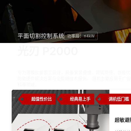
平面切割控制系统
功率段：≤4kW
光刃 P2000
专为薄板批量加工设计，具备安装便捷、调试简便、性能优
的软硬件解决方案与全周期技术服务。 目前主要应用于广
料等领域。
超值性价比
经典易上手
调机低门槛
超敏避