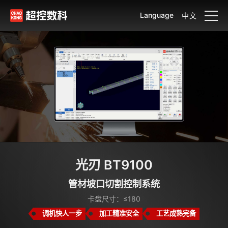
Language
中文
光刃 BT9100
管材坡口切割控制系统
卡盘尺寸：≤180
调机快人一步
加工精准安全
工艺成熟完备